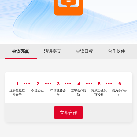
会议亮点
演讲嘉宾
会议日程
合作伙伴
1
2
3
4
5
6
注册亿氪虹
创建企业
申请业务合
签署合作协
完成企业认
成为合作伙
云账号
作
议
证授权
伴
立即合作