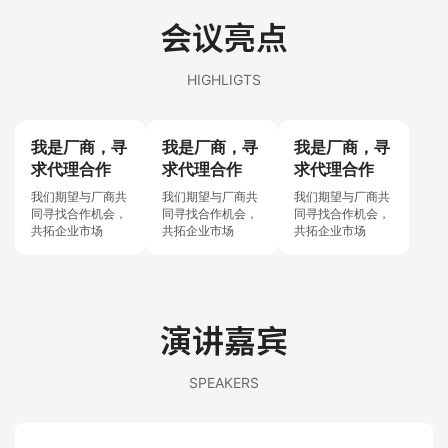
会议亮点
HIGHLIGTS
我是厂商，寻
我是厂商，寻
我是厂商，寻
求代理合作
求代理合作
求代理合作
我们期望与厂商共
我们期望与厂商共
我们期望与厂商共
同寻找合作机会，
同寻找合作机会，
同寻找合作机会，
共拓企业市场
共拓企业市场
共拓企业市场
演讲嘉宾
SPEAKERS