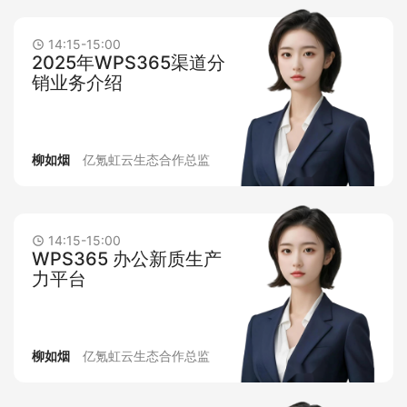
14:15-15:00
2025年WPS365渠道分
销业务介绍
柳如烟
亿氪虹云生态合作总监
14:15-15:00
WPS365 办公新质生产
力平台
柳如烟
亿氪虹云生态合作总监