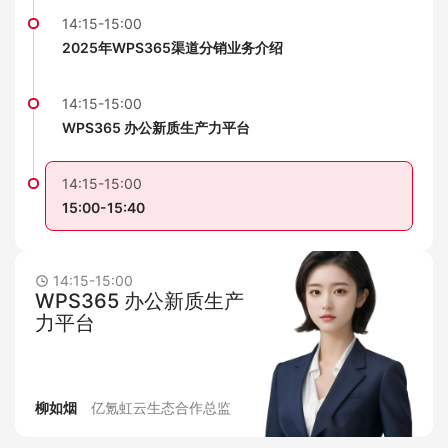
14:15-15:00
2025年WPS365渠道分销业务介绍
14:15-15:00
WPS365 办公新质生产力平台
14:15-15:00
15:00-15:40
14:15-15:00
WPS365 办公新质生产
力平台
柳如烟
亿氪虹云生态合作总监